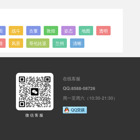
田
战斗
古董
敦煌
姿态
地图
透明
啡
风景
哥伦比亚
兰州
清晰
在线客服
QQ:8588-08726
周一至周六（10:30-21:30）
微信客服