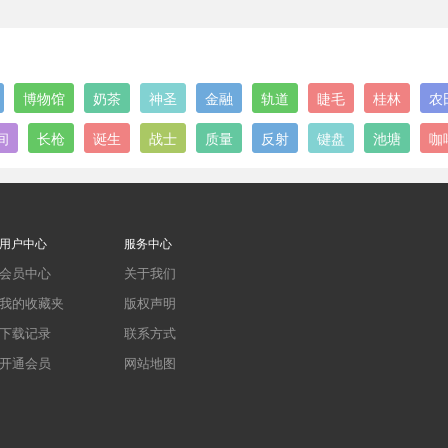
博物馆
奶茶
神圣
金融
轨道
睫毛
桂林
农
间
长枪
诞生
战士
质量
反射
键盘
池塘
咖
用户中心
服务中心
会员中心
关于我们
我的收藏夹
版权声明
下载记录
联系方式
开通会员
网站地图