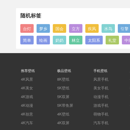
随机标签
台灯
梦乡
国会
立方
疾风
水鸟
引擎
简单
绘画
奶奶
林立
太阳系
礼堂
中
推荐壁纸
极品壁纸
手机壁纸
4K风景
8K壁纸
风景手机
4K美女
5K壁纸
美女手机
4K游戏
5K双屏
动漫手机
4K动漫
5K带鱼屏
游戏手机
4K创意
4K壁纸
萌物手机
4K汽车
4K双屏
汽车手机