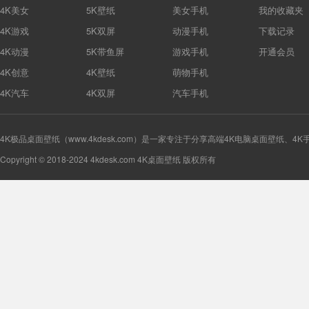
4K美女
5K壁纸
美女手机
我的收藏夹
4K游戏
5K双屏
动漫手机
下载记录
4K动漫
5K带鱼屏
游戏手机
开通会员
4K创意
4K壁纸
萌物手机
4K汽车
4K双屏
汽车手机
4K极品桌面壁纸（www.4kdesk.com）是一家专注于分享高端4K电脑桌面壁纸、4
Copyright © 2018-2024 4kdesk.com 4K桌面壁纸 版权所有