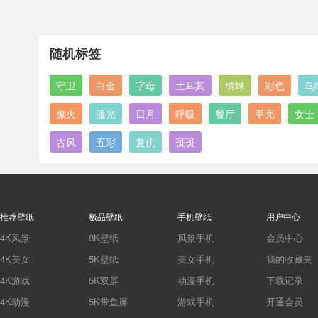
随机标签
守卫
白金
字母
土耳其
绣球
彩色
鸟
鬼火
激光
日月
呼吸
餐厅
甲壳
女士
古风
五彩
复仇
斑斑
推荐壁纸
极品壁纸
手机壁纸
用户中心
4K风景
8K壁纸
风景手机
会员中心
4K美女
5K壁纸
美女手机
我的收藏夹
4K游戏
5K双屏
动漫手机
下载记录
4K动漫
5K带鱼屏
游戏手机
开通会员