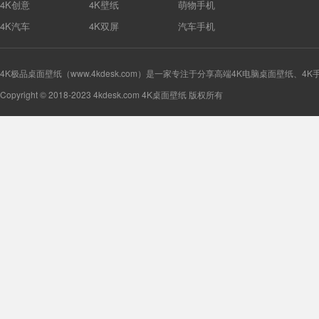
4K创意
4K壁纸
萌物手机
4K汽车
4K双屏
汽车手机
4K极品桌面壁纸（www.4kdesk.com）是一家专注于分享高端4K电脑桌面壁纸、4
Copyright © 2018-2023 4kdesk.com 4K桌面壁纸 版权所有