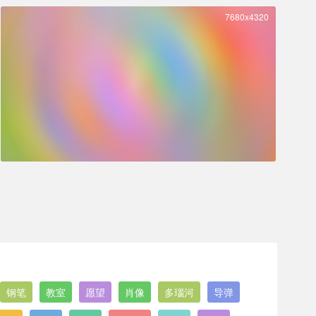
7680x4320
钢笔
教室
愿望
肖像
多瑙河
导弹