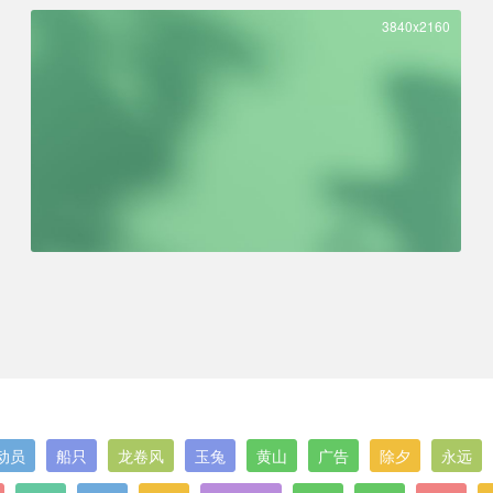
3840x2160
动员
船只
龙卷风
玉兔
黄山
广告
除夕
永远