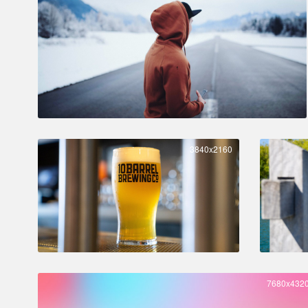
3840x2160
7680x432