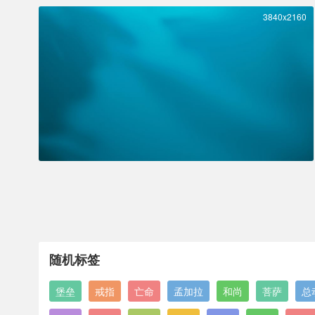
3840x2160
随机标签
堡垒
戒指
亡命
孟加拉
和尚
菩萨
总