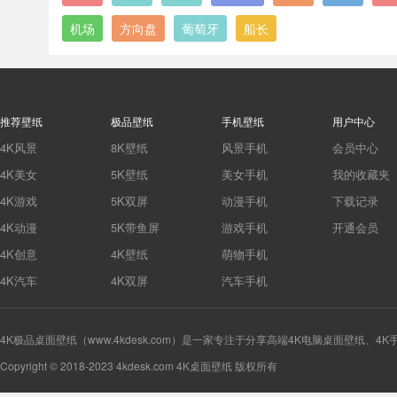
机场
方向盘
葡萄牙
船长
推荐壁纸
极品壁纸
手机壁纸
用户中心
4K风景
8K壁纸
风景手机
会员中心
4K美女
5K壁纸
美女手机
我的收藏夹
4K游戏
5K双屏
动漫手机
下载记录
4K动漫
5K带鱼屏
游戏手机
开通会员
4K创意
4K壁纸
萌物手机
4K汽车
4K双屏
汽车手机
4K极品桌面壁纸（www.4kdesk.com）是一家专注于分享高端4K电脑桌面壁纸、4
Copyright © 2018-2023 4kdesk.com 4K桌面壁纸 版权所有