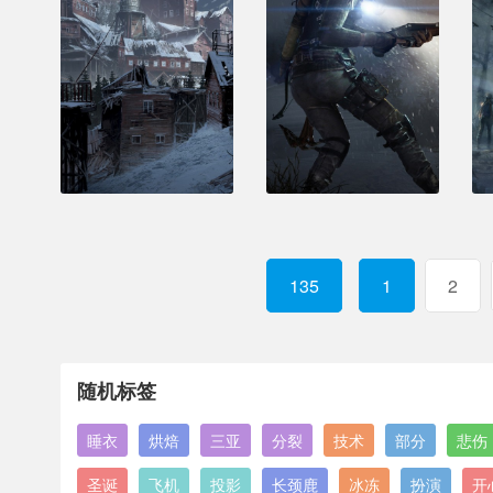
135
1
2
随机标签
睡衣
烘焙
三亚
分裂
技术
部分
悲伤
圣诞
飞机
投影
长颈鹿
冰冻
扮演
开