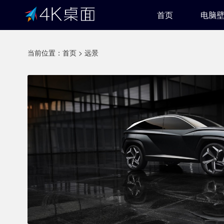
首页
电脑
当前位置：
首页
>
远景