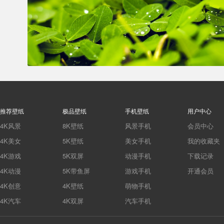
推荐壁纸
极品壁纸
手机壁纸
用户中心
4K风景
8K壁纸
风景手机
会员中心
4K美女
5K壁纸
美女手机
我的收藏夹
4K游戏
5K双屏
动漫手机
下载记录
4K动漫
5K带鱼屏
游戏手机
开通会员
4K创意
4K壁纸
萌物手机
4K汽车
4K双屏
汽车手机