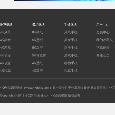
推荐壁纸
极品壁纸
手机壁纸
用户中心
4K风景
8K壁纸
风景手机
会员中心
4K美女
5K壁纸
美女手机
我的收藏夹
4K游戏
5K双屏
动漫手机
下载记录
4K动漫
5K带鱼屏
游戏手机
开通会员
4K创意
4K壁纸
萌物手机
4K汽车
4K双屏
汽车手机
4K极品桌面壁纸（www.4kdesk.com）是一家专注于分享高端4K电脑桌面壁纸、4
Copyright © 2018-2023 4kdesk.com 4K桌面壁纸 版权所有