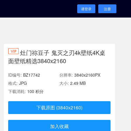
请登录
注册
灶门祢豆子 鬼灭之刃4k壁纸4K桌
面壁纸精选3840x2160
ID编号:
BZ17742
分辨率:
3840x2160PX
格式:
JPG
大小:
2.49 MB
下载消耗:
100 积分
下载原图 (3840x2160)
加入收藏