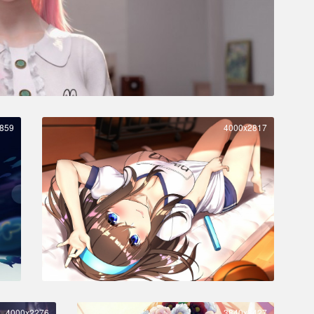
859
4000x2817
4000x2276
3840x3427