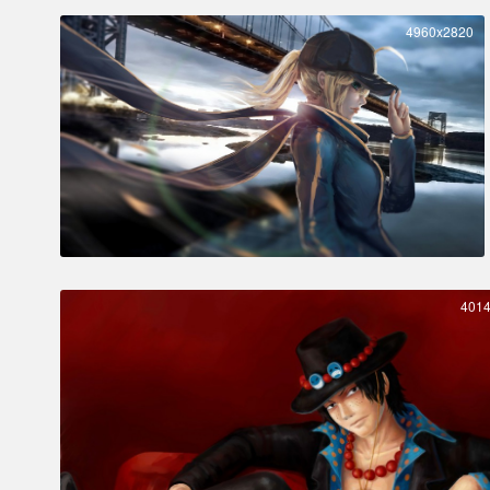
4960x2820
401