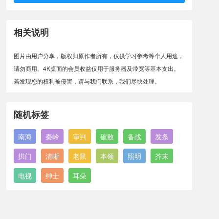
相关说明
图片由用户分享，版权归原作者所有，仅供学习参考等个人用途，
请勿商用。4K桌面的会员收益仅用于服务器及带宽等基本支出。
若发现您的权利被侵害，请与我们联系，我们尽快处理。
随机标签
南海
秦岭
审判
破败
备战
发条
拱门
清晰
老鼠
本领
照明
芥末
电视
绅士
耳朵